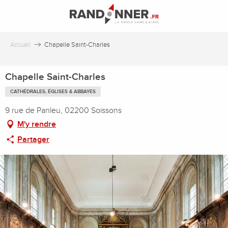
Aller
au
contenu
principal
Accueil
Chapelle Saint-Charles
Chapelle Saint-Charles
CATHÉDRALES, ÉGLISES & ABBAYES
9 rue de Panleu, 02200 Soissons
M'y rendre
Partager