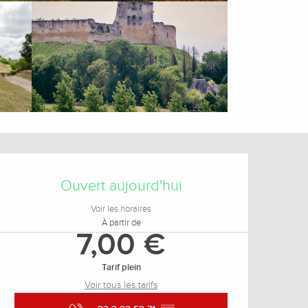
Ouverture et coordonnée
Ouvert aujourd'hui
Voir les horaires
À partir de
7,00 €
Tarif plein
Voir tous les tarifs