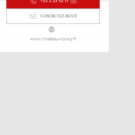
+33 3 23 52 71
▒▒
CONTACTEZ-NOUS
www.chateau-coucy.fr