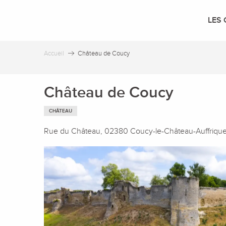
Aller
au
LES 
contenu
principal
Accueil
Château de Coucy
Château de Coucy
CHÂTEAU
Rue du Château, 02380 Coucy-le-Château-Auffriqu