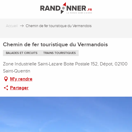
Aller
au
contenu
principal
Accueil
Chemin de fer touristique du Vermandois
Chemin de fer touristique du Vermandois
BALADES ET CIRCUITS
TRAINS TOURISTIQUES
Zone Industrielle Saint-Lazare Boite Postale 152, Dépot, 02100
Saint-Quentin
M'y rendre
Partager