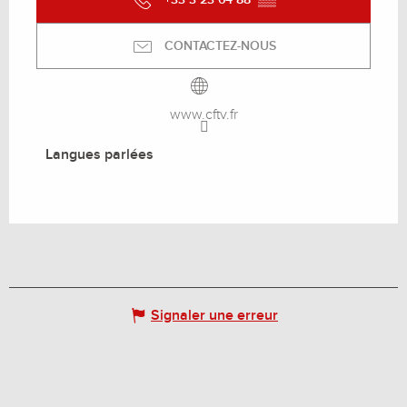
CONTACTEZ-NOUS
www.cftv.fr
Langues parlées
Langues parlées
Signaler une erreur