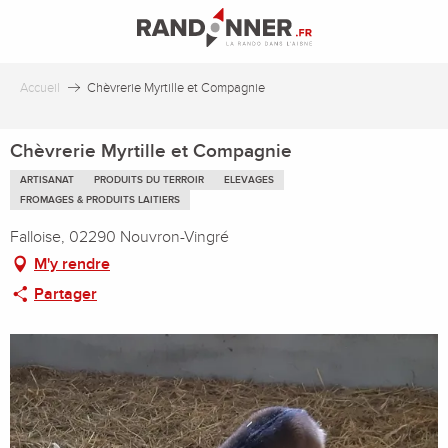
Aller
au
contenu
principal
Accueil
Chèvrerie Myrtille et Compagnie
Chèvrerie Myrtille et Compagnie
ARTISANAT
PRODUITS DU TERROIR
ELEVAGES
FROMAGES & PRODUITS LAITIERS
Falloise, 02290 Nouvron-Vingré
M'y rendre
Partager