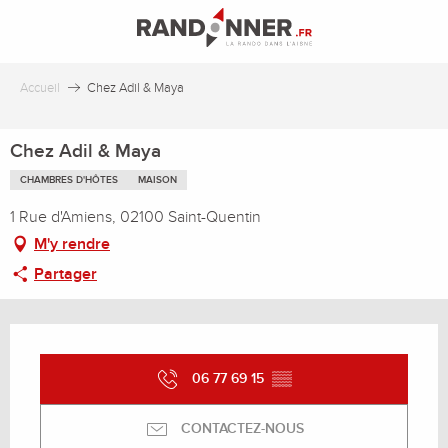
Aller
au
contenu
principal
Accueil
Chez Adil & Maya
Chez Adil & Maya
CHAMBRES D'HÔTES
MAISON
1 Rue d'Amiens, 02100 Saint-Quentin
M'y rendre
Partager
Ouverture et coordonnées
06 77 69 15
▒▒
CONTACTEZ-NOUS