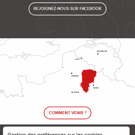
REJOIGNEZ-NOUS SUR FACEBOOK
COMMENT VENIR ?
Le blog rando !
Trouver un circuit de randonnée
Gestion des préférences sur les cookies