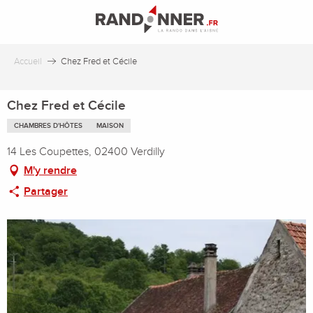
Aller
au
contenu
principal
Accueil
Chez Fred et Cécile
Chez Fred et Cécile
CHAMBRES D'HÔTES
MAISON
14 Les Coupettes, 02400 Verdilly
M'y rendre
Partager