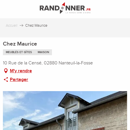
Aller
au
contenu
principal
Accueil
Chez Maurice
Chez Maurice
MEUBLÉS ET GÎTES
MAISON
10 Rue de la Censé, 02880 Nanteuil-la-Fosse
M'y rendre
Partager