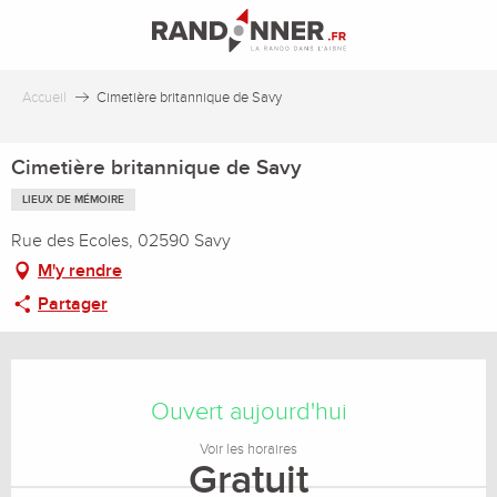
Aller
au
contenu
principal
Accueil
Cimetière britannique de Savy
Cimetière britannique de Savy
LIEUX DE MÉMOIRE
Rue des Ecoles, 02590 Savy
M'y rendre
Partager
Ouverture et coordonnées
Ouvert aujourd'hui
Voir les horaires
Gratuit