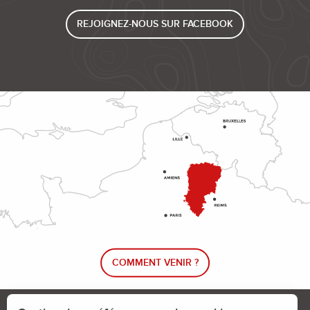
REJOIGNEZ-NOUS SUR FACEBOOK
COMMENT VENIR ?
Le blog rando !
Trouver un circuit de randonnée