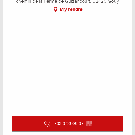
chemin de la Ferme de Guizancourt, 02420 Gouy
M'y rendre
+33 3 23 09 37
▒▒