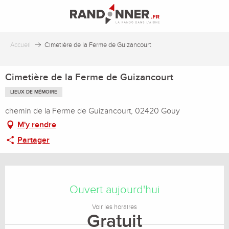
Aller
au
contenu
principal
Accueil
Cimetière de la Ferme de Guizancourt
Cimetière de la Ferme de Guizancourt
LIEUX DE MÉMOIRE
chemin de la Ferme de Guizancourt, 02420 Gouy
M'y rendre
Partager
Ouverture et coordonnées
Ouvert aujourd'hui
Voir les horaires
Gratuit