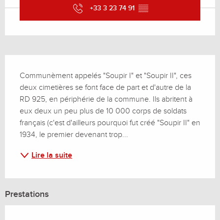
+33 3 23 74 91
▒▒
Description
Communèment appelés "Soupir I" et "Soupir II", ces 
deux cimetières se font face de part et d'autre de la 
RD 925, en périphérie de la commune. Ils abritent à 
eux deux un peu plus de 10 000 corps de soldats 
français (c'est d'ailleurs pourquoi fut créé "Soupir II" en 
1934, le premier devenant trop...
Lire la suite
Prestations