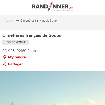
Aller
au
contenu
principal
Accueil
Cimetières français de Soupir
Cimetières français de Soupir
LIEUX DE MÉMOIRE
RD 925, 02160 Soupir
M'y rendre
Partager