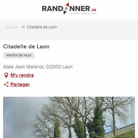
Aller
au
contenu
principal
Accueil
Citadelle de Laon
Citadelle de Laon
VISITES DE VILLE
Allée Jean Martinot, 02000 Laon
M'y rendre
Partager