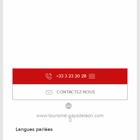
+33 3 23 20 28
▒▒
CONTACTEZ-NOUS
www.tourisme-paysdelaon.com
Langues parlées
Langues parlées