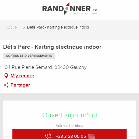
Aller
au
contenu
principal
Accueil
Défis Parc - Karting électrique indoor
Défis Parc - Karting électrique indoor
SORTIES ET DIVERTISSEMENTS
104 Rue Pierre Sémard, 02430 Gauchy
M'y rendre
Partager
Ouverture et coordonnées
Ouvert aujourd'hui
Voir les horaires
+33 3 23 05 05
▒▒