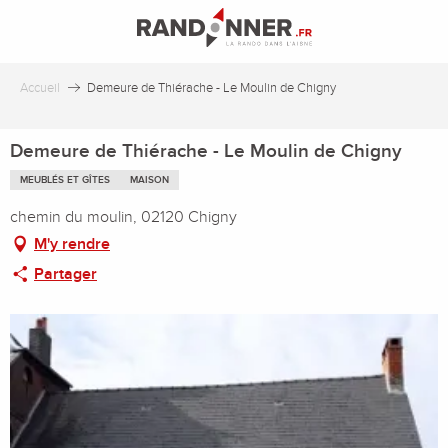
Aller
au
contenu
principal
Accueil
Demeure de Thiérache - Le Moulin de Chigny
Demeure de Thiérache - Le Moulin de Chigny
MEUBLÉS ET GÎTES
MAISON
chemin du moulin, 02120 Chigny
M'y rendre
Partager