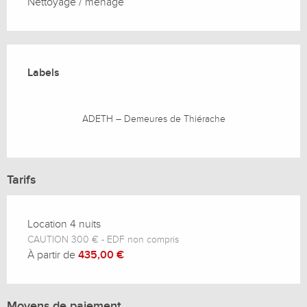
Nettoyage / ménage
Offres de prestations
Labels
Labels
ADETH – Demeures de Thiérache
Tarifs
Location 4 nuits
CAUTION 300 € - EDF non compris
À partir de
435,00 €
Moyens de paiement