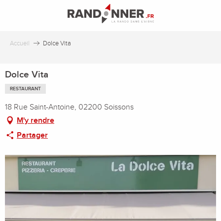
Aller
au
contenu
principal
Accueil
Dolce Vita
Dolce Vita
RESTAURANT
18 Rue Saint-Antoine, 02200 Soissons
M'y rendre
Partager