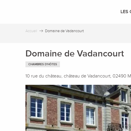
Aller
au
LES 
contenu
principal
Accueil
Domaine de Vadancourt
Domaine de Vadancourt
CHAMBRES D'HÔTES
10 rue du château, château de Vadancourt, 02490 