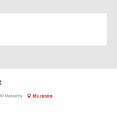
t
490 Maissemy
M'y rendre