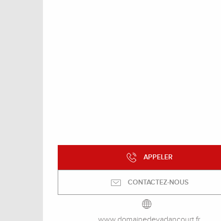
APPELER
CONTACTEZ-NOUS
www.domainedevadancourt.fr