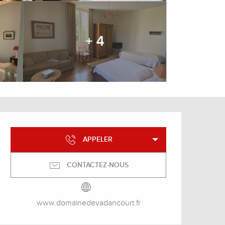
+ 4
Ouverture et coordonnée
APPELER
CONTACTEZ-NOUS
www.domainedevadancourt.fr