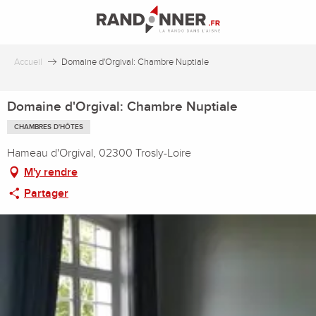
Aller
au
contenu
principal
Accueil
Domaine d'Orgival: Chambre Nuptiale
Domaine d'Orgival: Chambre Nuptiale
CHAMBRES D'HÔTES
Hameau d'Orgival, 02300 Trosly-Loire
M'y rendre
Partager