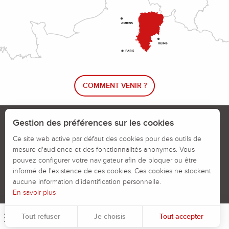
COMMENT VENIR ?
Le blog rando !
Trouver un circuit de randonnée
Gestion des préférences sur les cookies
Calendrier des jours chassés
Ce site web active par défaut des cookies pour des outils de
mesure d'audience et des fonctionnalités anonymes. Vous
Signaler un problème sur un parcours
pouvez configurer votre navigateur afin de bloquer ou être
informé de l'existence de ces cookies. Ces cookies ne stockent
Politiques des Cookies
Mentions légales
aucune information d’identification personnelle.
En savoir plus
Tout refuser
Je choisis
Tout accepter
Menu
Pour évaluer si notre site est optimisé et répond à vos attentes, nous mesurons notre audience en utilisant des solutions spécialisées. Toutes les informations collectées par ces cookies sont agrégées et donc anonymisées.
Permet d'analyser les statistiques de consultation de notre site.