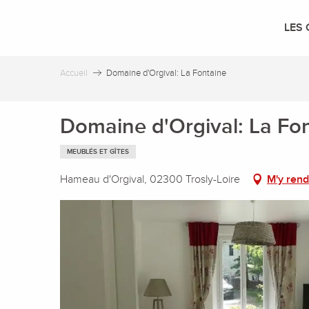
Aller
au
LES 
contenu
principal
Accueil
Domaine d'Orgival: La Fontaine
Domaine d'Orgival: La Fo
MEUBLÉS ET GÎTES
Hameau d'Orgival, 02300 Trosly-Loire
M'y rend