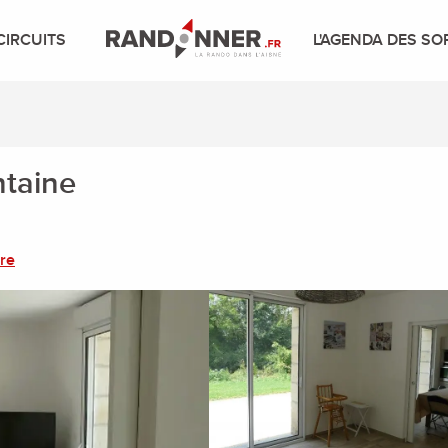
CIRCUITS
L'AGENDA DES SO
ntaine
re