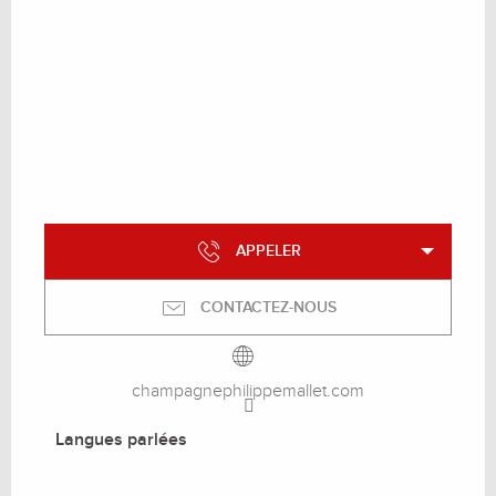
APPELER
CONTACTEZ-NOUS
champagnephilippemallet.com
Langues parlées
Langues parlées