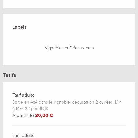
Offres de prestations
Labels
Labels
Vignobles et Découvertes
Tarifs
Tarif adulte
Sortie en 4x4 dans le vignoble+dégustation 2 cuvées. Min
4-Max 22 pers.1h30
À partir de
30,00 €
Tarif adulte