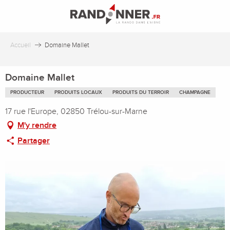
Aller
au
contenu
principal
Accueil
Domaine Mallet
Domaine Mallet
PRODUCTEUR
PRODUITS LOCAUX
PRODUITS DU TERROIR
CHAMPAGNE
17 rue l'Europe, 02850 Trélou-sur-Marne
M'y rendre
Partager