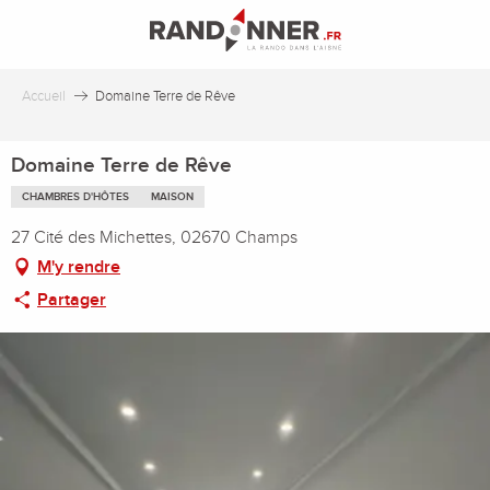
Aller
au
contenu
principal
Accueil
Domaine Terre de Rêve
Domaine Terre de Rêve
CHAMBRES D'HÔTES
MAISON
27 Cité des Michettes, 02670 Champs
M'y rendre
Partager