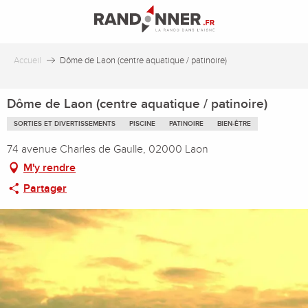
Aller
au
contenu
principal
Accueil
Dôme de Laon (centre aquatique / patinoire)
Dôme de Laon (centre aquatique / patinoire)
SORTIES ET DIVERTISSEMENTS
PISCINE
PATINOIRE
BIEN-ÊTRE
74 avenue Charles de Gaulle, 02000 Laon
M'y rendre
Partager