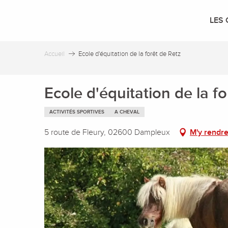
Aller
au
LES 
contenu
principal
Accueil
Ecole d'équitation de la forêt de Retz
Ecole d'équitation de la fo
ACTIVITÉS SPORTIVES
A CHEVAL
5 route de Fleury, 02600 Dampleux
M'y rendr