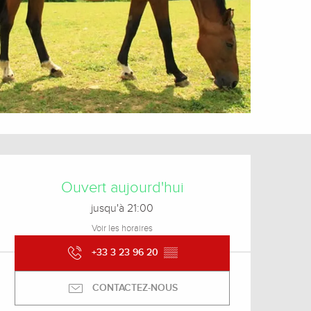
Ouverture et coordonnée
Ouvert aujourd'hui
jusqu'à 21:00
Voir les horaires
+33 3 23 96 20
▒▒
CONTACTEZ-NOUS