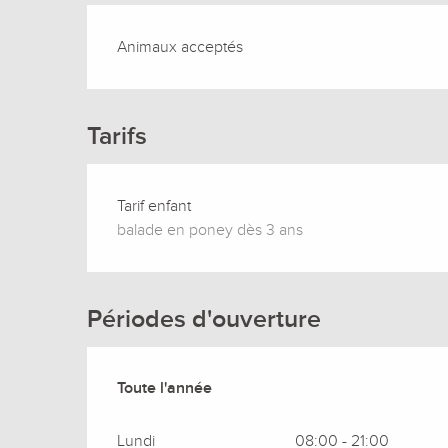
Animaux acceptés
Tarifs
Tarif enfant
balade en poney dès 3 ans
Périodes d'ouverture
Toute l'année
Toute l'année
Lundi
08:00 - 21:00