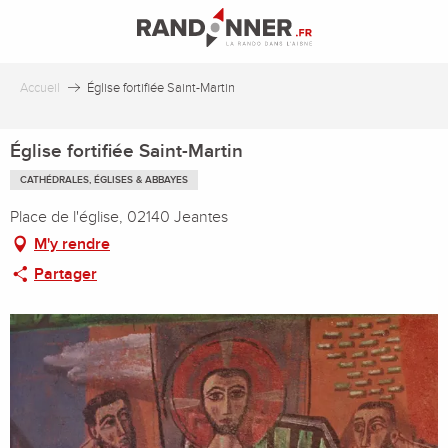
Aller
au
contenu
principal
Accueil
Église fortifiée Saint-Martin
Église fortifiée Saint-Martin
CATHÉDRALES, ÉGLISES & ABBAYES
Place de l'église, 02140 Jeantes
M'y rendre
Partager