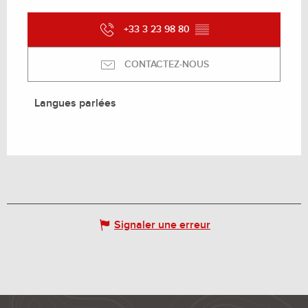
+33 3 23 98 80
▒▒
CONTACTEZ-NOUS
Langues parlées
Langues parlées
Signaler une erreur