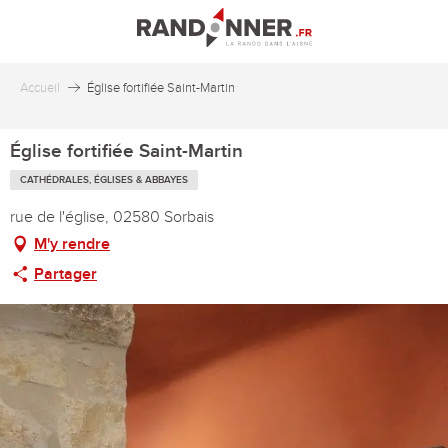
Aller
au
contenu
principal
Accueil
Église fortifiée Saint-Martin
Église fortifiée Saint-Martin
CATHÉDRALES, ÉGLISES & ABBAYES
rue de l'église, 02580 Sorbais
M'y rendre
Partager