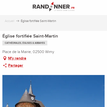
Aller
au
contenu
principal
Accueil
Église fortifiée Saint-Martin
Église fortifiée Saint-Martin
CATHÉDRALES, ÉGLISES & ABBAYES
Place de la Mairie, 02500 Wimy
M'y rendre
Partager