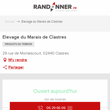
Aller
au
contenu
principal
Accueil
Elevage du Marais de Clastres
Elevage du Marais de Clastres
PRODUITS DU TERROIR
29 rue de Montescourt, 02440 Clastres
M'y rendre
Partager
Ouverture et coordonnées
Ouvert aujourd'hui
Voir les horaires
06 29 66 06
▒▒