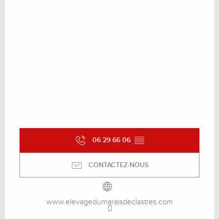
06 29 66 06
▒▒
CONTACTEZ-NOUS
www.elevagedumaraisdeclastres.com