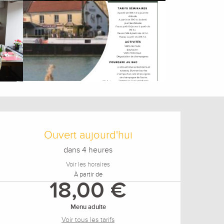
Ouverture et coordonnée
Ouvert aujourd'hui
dans 4 heures
Voir les horaires
À partir de
18,00 €
Menu adulte
Voir tous les tarifs