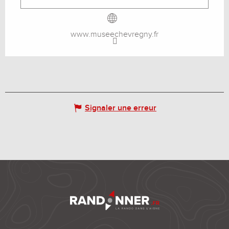
www.museechevregny.fr
Signaler une erreur