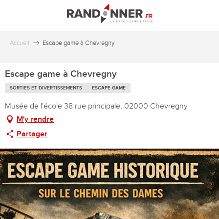
Aller
au
contenu
principal
Accueil
Escape game à Chevregny
Escape game à Chevregny
SORTIES ET DIVERTISSEMENTS
ESCAPE GAME
Musée de l'école 38 rue principale, 02000 Chevregny
M'y rendre
Partager