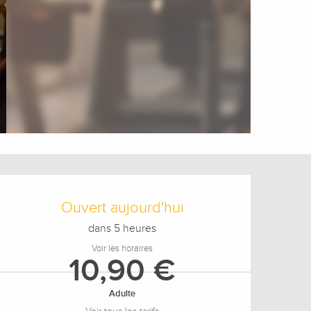
Ouverture et coordonnée
Ouvert aujourd'hui
dans 5 heures
Voir les horaires
10,90 €
Adulte