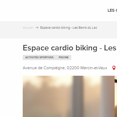
Aller
au
LES 
contenu
principal
Accueil
Espace cardio biking - Les Bains du Lac
Espace cardio biking - Le
ACTIVITÉS SPORTIVES
PISCINE
Avenue de Compiègne, 02200 Mercin-et-Vaux