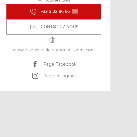
Voir tous les tarifs
+33 3 23 96 66
▒▒
CONTACTEZ-NOUS
www.lesbainsdulac-grandsoissons.com
Page Facebook
Page Instagram