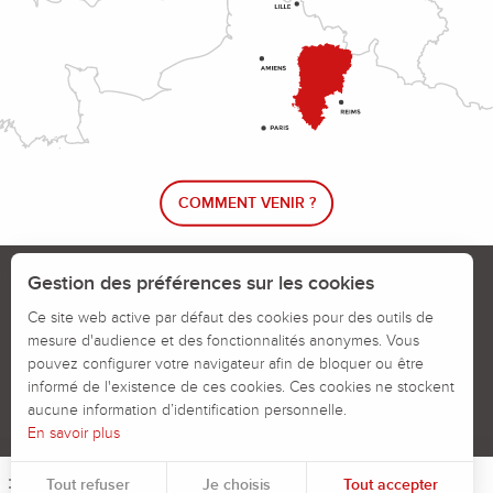
COMMENT VENIR ?
Le blog rando !
Trouver un circuit de randonnée
Gestion des préférences sur les cookies
Calendrier des jours chassés
Ce site web active par défaut des cookies pour des outils de
mesure d'audience et des fonctionnalités anonymes. Vous
Signaler un problème sur un parcours
pouvez configurer votre navigateur afin de bloquer ou être
informé de l'existence de ces cookies. Ces cookies ne stockent
Politiques des Cookies
Mentions légales
aucune information d’identification personnelle.
En savoir plus
Tout refuser
Je choisis
Tout accepter
Menu