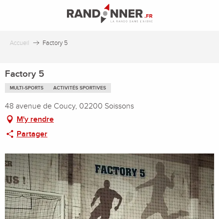
Aller
au
contenu
principal
Accueil
Factory 5
Factory 5
MULTI-SPORTS
ACTIVITÉS SPORTIVES
48 avenue de Coucy, 02200 Soissons
M'y rendre
Partager