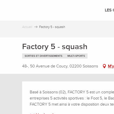
Aller
au
LES 
contenu
principal
Accueil
Factory 5 - squash
Factory 5 - squash
SORTIES ET DIVERTISSEMENTS
MULTI-SPORTS
48-, 50 Avenue de Coucy, 02200 Soissons
M'y
Description
Basé à Soissons (02), FACTORY 5 est un complex
entreprises 5 activités sportives : le Foot 5, le B
FACTORY 5 met ainsi à votre disposition deux terr