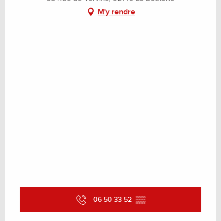
M'y rendre
06 50 33 52
▒▒