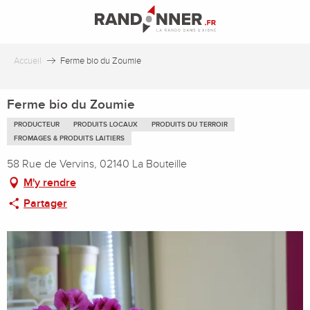
Aller
au
contenu
principal
Accueil
Ferme bio du Zoumie
Ferme bio du Zoumie
PRODUCTEUR
PRODUITS LOCAUX
PRODUITS DU TERROIR
FROMAGES & PRODUITS LAITIERS
58 Rue de Vervins, 02140 La Bouteille
M'y rendre
Partager