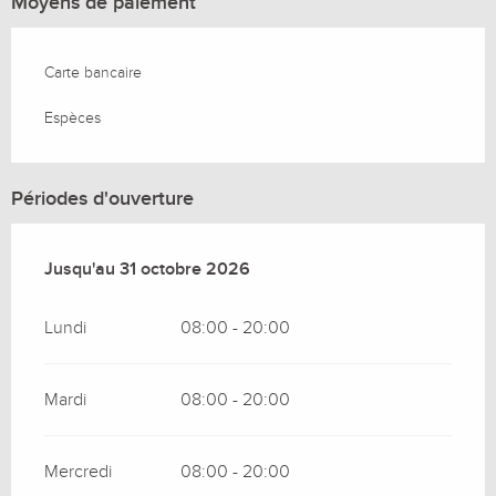
Moyens de paiement
Carte bancaire
Espèces
Périodes d'ouverture
Du
Jusqu'au
1 mars 2026
31 octobre 2026
au
31 octobre 2026
Lundi
08:00 - 20:00
Mardi
08:00 - 20:00
Mercredi
08:00 - 20:00