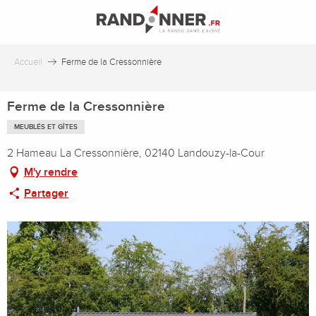
Aller
au
contenu
principal
Accueil
Ferme de la Cressonnière
Ferme de la Cressonnière
MEUBLÉS ET GÎTES
2 Hameau La Cressonnière, 02140 Landouzy-la-Cour
M'y rendre
Partager