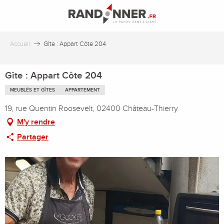
Aller
au
contenu
principal
Accueil
Gîte : Appart Côte 204
Gîte : Appart Côte 204
MEUBLÉS ET GÎTES
APPARTEMENT
19, rue Quentin Roosevelt, 02400 Château-Thierry
M'y rendre
Partager