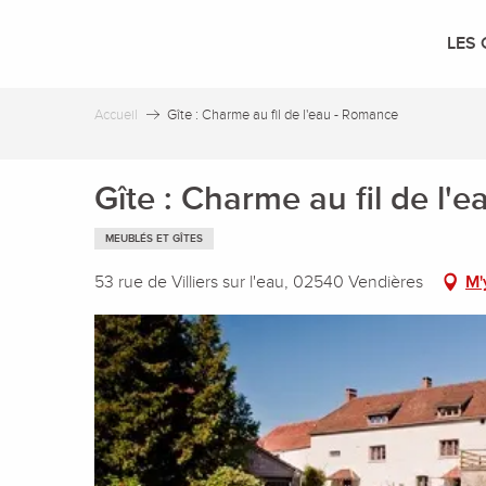
Aller
au
LES 
contenu
principal
Accueil
Gîte : Charme au fil de l'eau - Romance
Gîte : Charme au fil de l'
MEUBLÉS ET GÎTES
53 rue de Villiers sur l'eau, 02540 Vendières
M'