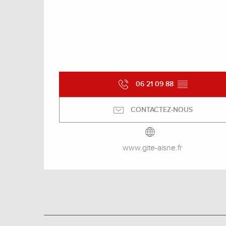
06 21 09 88
▒▒
CONTACTEZ-NOUS
www.gite-aisne.fr