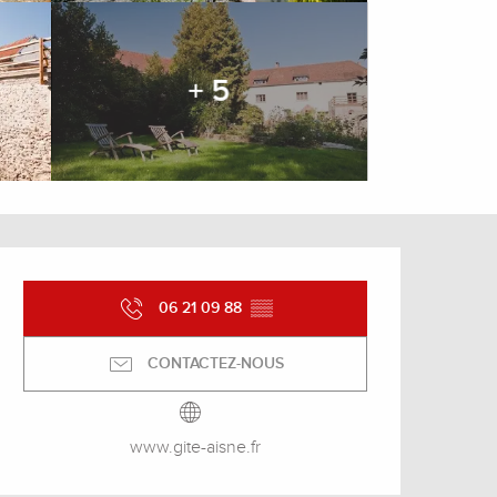
+ 5
Ouverture et coordonnée
06 21 09 88
▒▒
CONTACTEZ-NOUS
www.gite-aisne.fr