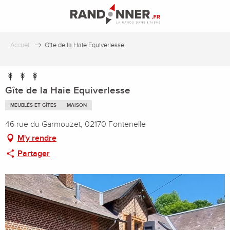
Aller
au
contenu
principal
Accueil
Gîte de la Haie Equiverlesse
Gîte de la Haie Equiverlesse
MEUBLÉS ET GÎTES
MAISON
46 rue du Garmouzet, 02170 Fontenelle
M'y rendre
Partager