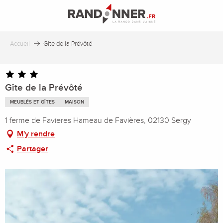
Aller
au
contenu
principal
Accueil
Gîte de la Prévôté
Gîte de la Prévôté
MEUBLÉS ET GÎTES
MAISON
1 ferme de Favieres Hameau de Favières, 02130 Sergy
M'y rendre
Partager