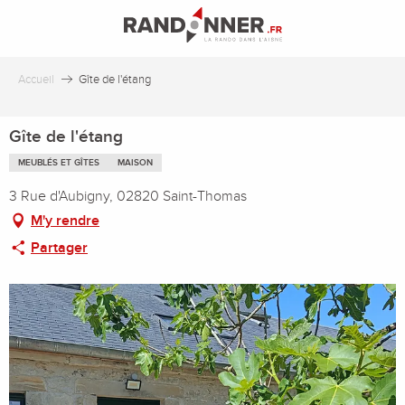
Aller
au
contenu
principal
Accueil
Gîte de l'étang
Gîte de l'étang
MEUBLÉS ET GÎTES
MAISON
3 Rue d'Aubigny, 02820 Saint-Thomas
M'y rendre
Partager