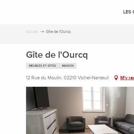
Aller
au
LES 
contenu
principal
Accueil
Gîte de l'Ourcq
Gîte de l'Ourcq
MEUBLÉS ET GÎTES
MAISON
12 Rue du Moulin, 02210 Vichel-Nanteuil
M'y re