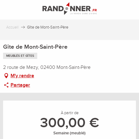
Aller
au
contenu
principal
Accueil
Gîte de Mont-Saint-Père
Gîte de Mont-Saint-Père
MEUBLÉS ET GÎTES
2 route de Mezy, 02400 Mont-Saint-Père
M'y rendre
Partager
Ouverture et coordonnées
À partir de
300,00 €
Semaine (meublé)