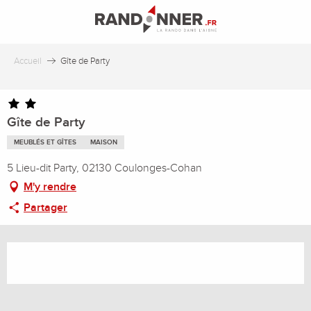
Aller
au
contenu
principal
Accueil
Gîte de Party
Gîte de Party
MEUBLÉS ET GÎTES
MAISON
5 Lieu-dit Party, 02130 Coulonges-Cohan
M'y rendre
Partager
Ouverture et coordonnées