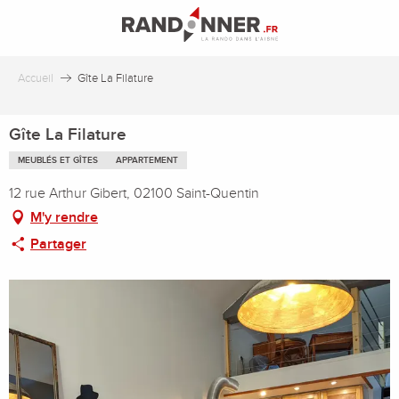
Aller
au
contenu
principal
Accueil
Gîte La Filature
Gîte La Filature
MEUBLÉS ET GÎTES
APPARTEMENT
12 rue Arthur Gibert, 02100 Saint-Quentin
M'y rendre
Partager