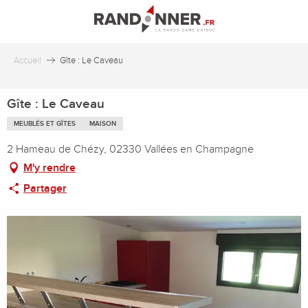
Aller
au
contenu
principal
Accueil
Gîte : Le Caveau
Gîte : Le Caveau
MEUBLÉS ET GÎTES
MAISON
2 Hameau de Chézy, 02330 Vallées en Champagne
M'y rendre
Partager