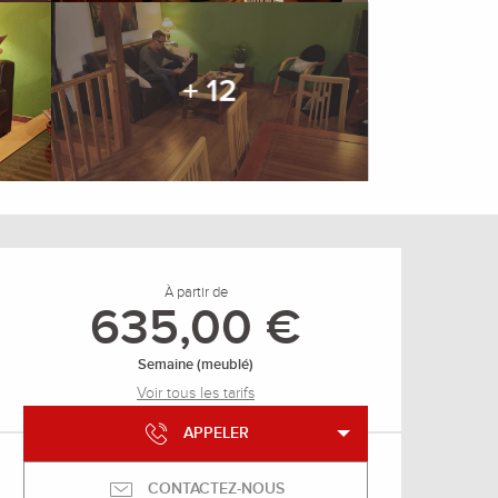
+ 12
Ouverture et coordonnée
À partir de
635,00 €
Semaine (meublé)
Voir tous les tarifs
APPELER
CONTACTEZ-NOUS