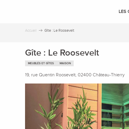
Aller
au
LES 
contenu
principal
Accueil
Gîte : Le Roosevelt
Gîte : Le Roosevelt
MEUBLÉS ET GÎTES
MAISON
19, rue Quentin Roosevelt, 02400 Château-Thierry