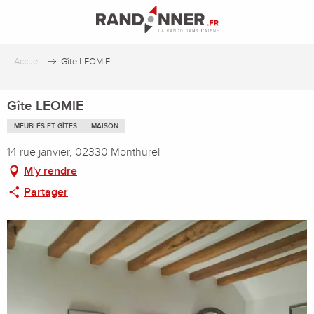
Aller
au
contenu
principal
Accueil
Gîte LEOMIE
Gîte LEOMIE
MEUBLÉS ET GÎTES
MAISON
14 rue janvier, 02330 Monthurel
M'y rendre
Partager