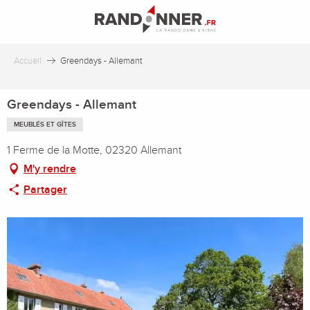
Aller
au
contenu
principal
Accueil
Greendays - Allemant
Greendays - Allemant
MEUBLÉS ET GÎTES
1 Ferme de la Motte, 02320 Allemant
M'y rendre
Partager