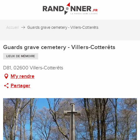
Aller
au
contenu
principal
Accueil
Guards grave cemetery - Villers-Cotterêts
Guards grave cemetery - Villers-Cotterêts
LIEUX DE MÉMOIRE
D81, 02600 Villers-Cotterêts
M'y rendre
Partager