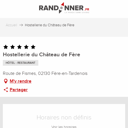
Aller
au
contenu
principal
Accueil
Hostellerie du Château de Fère
Hostellerie du Château de Fère
HÔTEL - RESTAURANT
Route de Fismes, 02130 Fère-en-Tardenois
M'y rendre
Partager
Ouverture et coordonnées
Horaires non définis
Voir les horaires