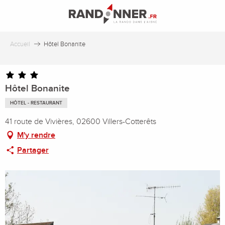
Aller
au
contenu
principal
Accueil
Hôtel Bonanite
Hôtel Bonanite
HÔTEL - RESTAURANT
41 route de Vivières, 02600 Villers-Cotterêts
M'y rendre
Partager