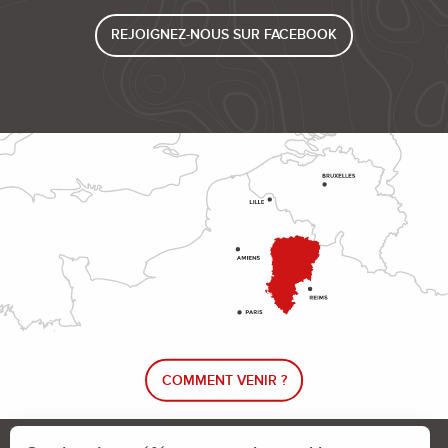
REJOIGNEZ-NOUS SUR FACEBOOK
COMMENT VENIR ?
Le blog rando !
Trouver un circuit de randonnée