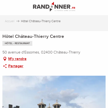
Aller
au
contenu
principal
Accueil
Hôtel Château-Thierry Centre
Hôtel Château-Thierry Centre
HÔTEL - RESTAURANT
50 avenue d'Essomes, 02400 Château-Thierry
M'y rendre
Partager