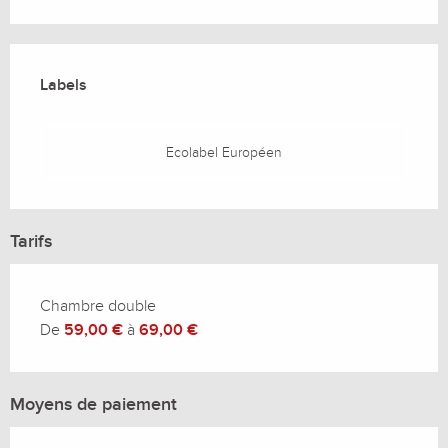
Offres de prestations
Labels
Labels
Ecolabel Européen
Tarifs
Chambre double
De
59,00 €
à
69,00 €
Moyens de paiement