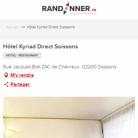
Aller
au
contenu
principal
Accueil
Hôtel Kyriad Direct Soissons
Hôtel Kyriad Direct Soissons
HÔTEL - RESTAURANT
Rue Jacques Brel ZAC de Chevreux, 02200 Soissons
M'y rendre
Partager